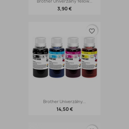
Brother Univerzálny Yellow...
3,90 €
favorite_border
Brother Univerzálny...
14,50 €