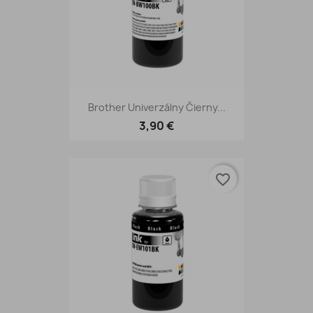
Brother Univerzálny Čierny...
3,90 €
favorite_border