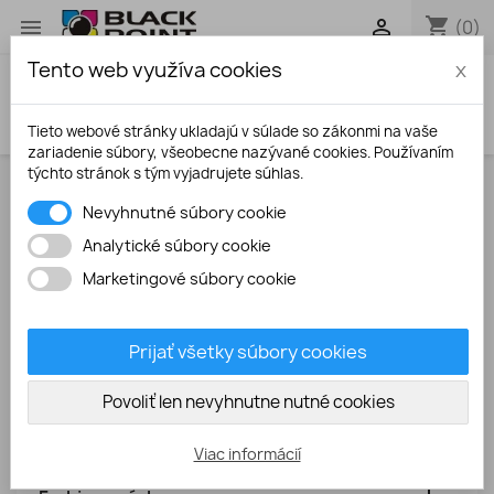
shopping_cart


(0)
Tento web využíva cookies
x
search
Tieto webové stránky ukladajú v súlade so zákonmi na vaše
zariadenie súbory, všeobecne nazývané cookies. Používaním
týchto stránok s tým vyjadrujete súhlas.
Úvodná stránka
Atramenty
Nevyhnutné súbory cookie
Analytické súbory cookie
PRODUKTY
Marketingové súbory cookie

Atramenty

Atramentové kazety
Prijať všetky súbory cookies

Tonery

Povoliť len nevyhnutne nutné cookies
Fotopapiere

Plniace sady
Viac informácií

Faxové fólie (TTR)