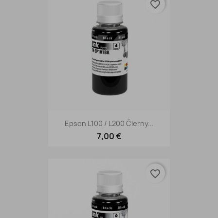
favorite_border
Epson L100 / L200 Čierny...
7,00 €
favorite_border