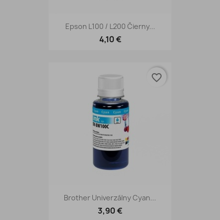
Epson L100 / L200 Čierny...
4,10 €
favorite_border
Brother Univerzálny Cyan...
3,90 €