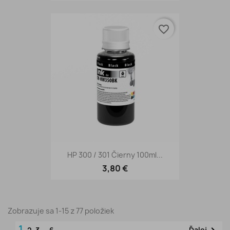
favorite_border
HP 300 / 301 Čierny 100ml...
3,80 €
Zobrazuje sa 1-15 z 77 položiek
1
Ďalej