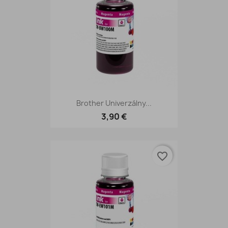
Brother Univerzálny...
3,90 €
favorite_border