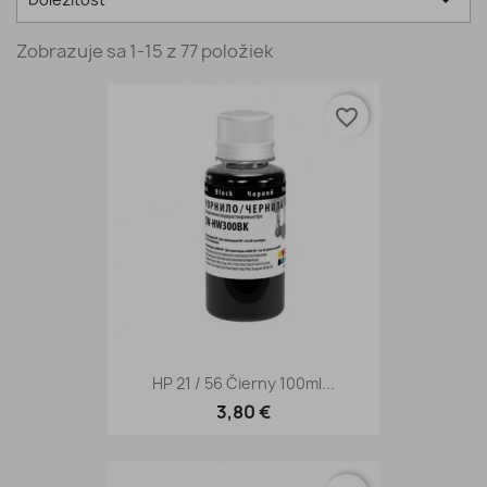

Zobrazuje sa 1-15 z 77 položiek
favorite_border
HP 21 / 56 Čierny 100ml...
3,80 €