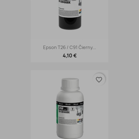
Epson T26 / C91 Čierny...
4,10 €
favorite_border