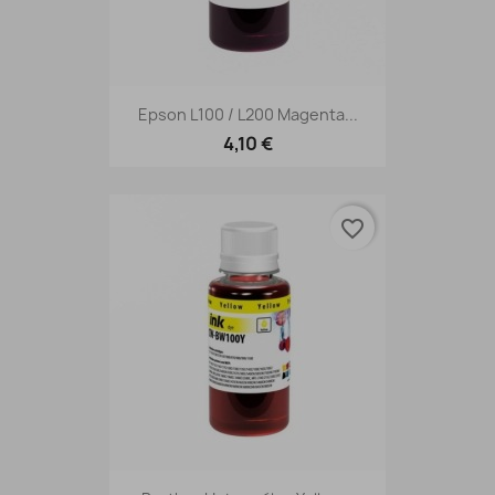
Epson L100 / L200 Magenta...
4,10 €
favorite_border