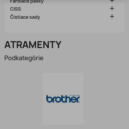

Farbiace pásky

CISS

Čistiace sady
ATRAMENTY
Podkategórie