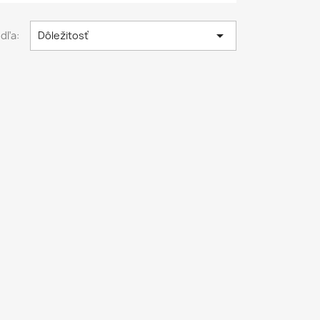

dľa:
Dôležitosť