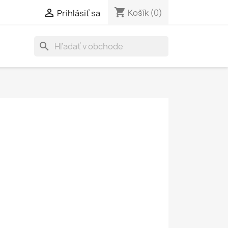
shopping_cart

Košík
(0)
Prihlásiť sa
search