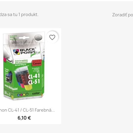
za sa tu 1 produkt.
Zoradiť po
favorite_border
Rýchly náhľad

on CL-41 / CL-51 Farebná...
6,10 €