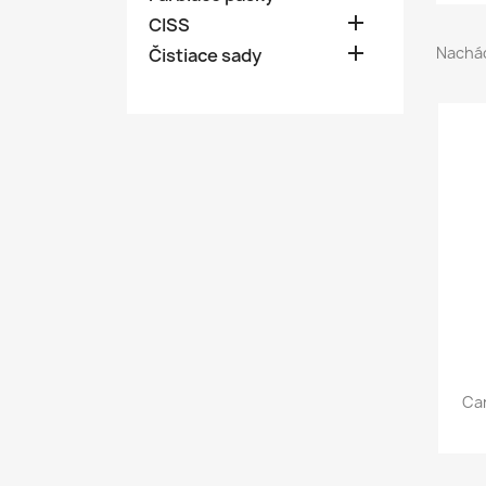

CISS

Nachád
Čistiace sady
Can