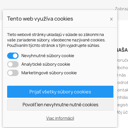
Zobraz
Tento web využíva cookies
x
Tieto webové stránky ukladajú v súlade so zákonmi na
vaše zariadenie súbory, všeobecne nazývané cookies.
Používaním týchto stránok s tým vyjadrujete súhlas.
PRODUKTY
NAŠA
Nevyhnutné súbory cookie
Atramentové kazety
Doruč
Analytické súbory cookie
Atramenty
Obcho
Marketingové súbory cookie
CISS
O nás
Čistiace sady
Podrob
Farbiace pásky
Kontak
Prijať všetky súbory cookies
Faxové fólie (TTR)
Prihlá
Povoliť len nevyhnutne nutné cookies
Fotopapiere
Regist
Tonery
Môj úč
Viac informácií