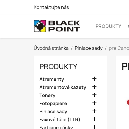
Kontaktujte nás
PRODUKTY
Úvodná stránka
Plniace sady
pre Can
P
PRODUKTY

Atramenty

Atramentové kazety

Tonery

Fotopapiere

Plniace sady

Faxové fólie (TTR)

Farbiace pásky