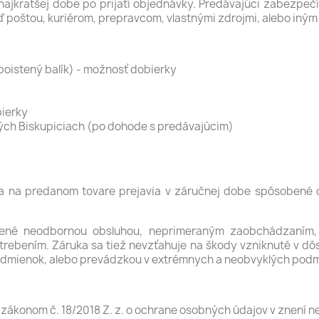
jkratšej dobe po prijatí objednávky. Predávajúci zabezpečí 
buď poštou, kuriérom, prepravcom, vlastnými zdrojmi, alebo in
poistený balík) - možnosť dobierky
bierky
kých Biskupiciach (po dohode s predávajúcim)
a na predanom tovare prejavia v záručnej dobe spôsobené 
né neodbornou obsluhou, neprimeraným zaobchádzaním, p
ním. Záruka sa tiež nevzťahuje na škody vzniknuté v dôsledk
odmienok, alebo prevádzkou v extrémnych a neobvyklých pod
zákonom č. 18/2018 Z. z. o ochrane osobných údajov v znení n