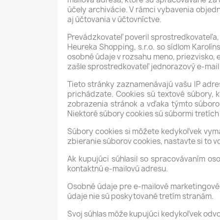
účely archivácie. V rámci vybavenia obje
aj účtovania v účtovníctve.
Prevádzkovateľ poveril sprostredkovateľa,
Heureka Shopping, s.r.o. so sídlom Karol
osobné údaje v rozsahu meno, priezvisko, 
zašle sprostredkovateľ jednorazový e-mai
Tieto stránky zaznamenávajú vašu IP adres
prichádzate. Cookies sú textové súbory, 
zobrazenia stránok a vďaka týmto súboro
Niektoré súbory cookies sú súbormi tretích
Súbory cookies si môžete kedykoľvek vyma
zbieranie súborov cookies, nastavte si to 
Ak kupujúci súhlasil so spracovávaním os
kontaktnú e-mailovú adresu.
Osobné údaje pre e-mailové marketingové 
údaje nie sú poskytované tretím stranám.
Svoj súhlas môže kupujúci kedykoľvek odv