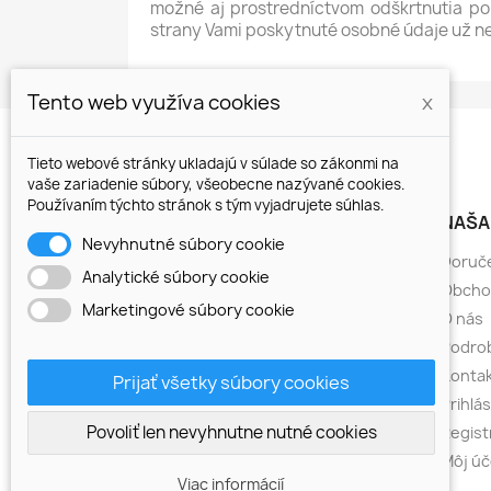
možné aj prostredníctvom odškrtnutia pol
strany Vami poskytnuté osobné údaje už n
Tento web využíva cookies
x
Tieto webové stránky ukladajú v súlade so zákonmi na
vaše zariadenie súbory, všeobecne nazývané cookies.
Používaním týchto stránok s tým vyjadrujete súhlas.
PRODUKTY
NAŠA
Nevyhnutné súbory cookie
Atramentové kazety
Doruč
Analytické súbory cookie
Atramenty
Obcho
Marketingové súbory cookie
CISS
O nás
Čistiace sady
Podrob
Farbiace pásky
Kontak
Prijať všetky súbory cookies
Faxové fólie (TTR)
Prihlá
Povoliť len nevyhnutne nutné cookies
Fotopapiere
Regist
Tonery
Môj úč
Viac informácií