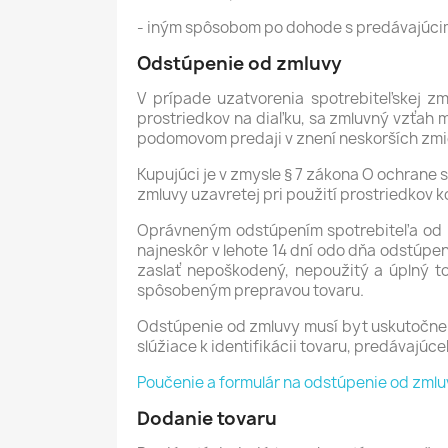
- iným spôsobom po dohode s predávajúc
Odstúpenie od zmluvy
V prípade uzatvorenia spotrebiteľskej z
prostriedkov na diaľku, sa zmluvný vzťah 
podomovom predaji v znení neskorších zmi
Kupujúci je v zmysle § 7 zákona O ochrane 
zmluvy uzavretej pri použití prostriedkov k
Oprávneným odstúpením spotrebiteľa od zm
najneskôr v lehote 14 dní odo dňa odstúpen
zaslať nepoškodený, nepoužitý a úplný 
spôsobeným prepravou tovaru.
Odstúpenie od zmluvy musí byt uskutočnen
slúžiace k identifikácii tovaru, predávajúc
Poučenie a formulár na odstúpenie od zmlu
Dodanie tovaru