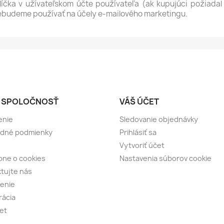
íčka v užívateľskom účte používateľa (ak kupujúci požiadal 
ebudeme používať na účely e-mailového marketingu.
 SPOLOČNOSŤ
VÁŠ ÚČET
enie
Sledovanie objednávky
dné podmienky
Prihlásiť sa
Vytvoriť účet
ne o cookies
Nastavenia súborov cookie
tujte nás
senie
rácia
et