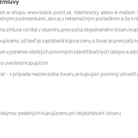
 zmluvy
m e-shopu www.black-point.sk, telefonicky alebo e-mailom
odnými podmienkami, ako aj s reklamačným poriadkom a že s ní
na zmluva vzniká v okamihu prevzatia objednaného tovaru kup
ujúceho, až keď je zaplatená kúpna ceny a tovar je prevzatý 
vé vyplnenie všetkých povinných identifikačných údajov a adr
ia uvedená kupujúcim.
var - v prípade neprevzatia tovaru je kupujúci povinný uhrad
pokynov zaslaných kupujúcemu pri objednávaní tovaru
)