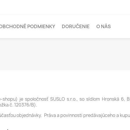
OBCHODNÉ PODMIENKY
DORUČENIE
O NÁS
-shopu) je spoločnosť SUSLO s.r.o., so sídlom Hronská 6, 
ložka č. 120376/B).
časťou objednávky. Práva a povinnosti predávajúceho a kup