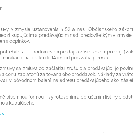
im
mluvy v zmysle ustanovenia § 52 a nasl. Občianskeho zákonn
medzi kupujúcim a predávajúcim riadi predovšetkým v zmysle 
en a doplnkov.
spotrebiteľa pri podomovom predaji a zásielkovom predaji (zák
omunikácie na diaľku do 14 dní od prevzatia plnenia.
luvy sa zmluva od začiatku zrušuje a predávajúci je povinn
ia cenu zaplatenú za tovar alebo preddavok. Náklady za vráte
tovar v pôvodnom balení na adresu predávajúceho ako zásie
é písomnou formou – vyhotovením a doručením listiny o odst
eho a kupujúceho.
vy.