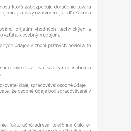
nosti ktorá zabezpečuje doručenie tovaru
 vzájomnej zmluvy uzatvorenej podľa Zákona
obám, prijatím vhodných technických a
 vo vzťahu k osobným údajom.
bných údajov v znení platných noviel a to
 Vašom práve dožadovať sa akým spôsobom a
,
zkovateľ ďalej spracovával osobné údaje,
vate, že osobné údaje boli spracovávané v
e, fakturačná adresa, telefónne číslo, e-
 údaje sú uchovávané po dobu 10 rokov pre