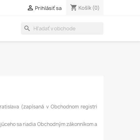
shopping_cart

Košík
(0)
Prihlásiť sa
search
Bratislava (zapísaná v Obchodnom registri
ujúceho sa riadia Obchodným zákonníkom a