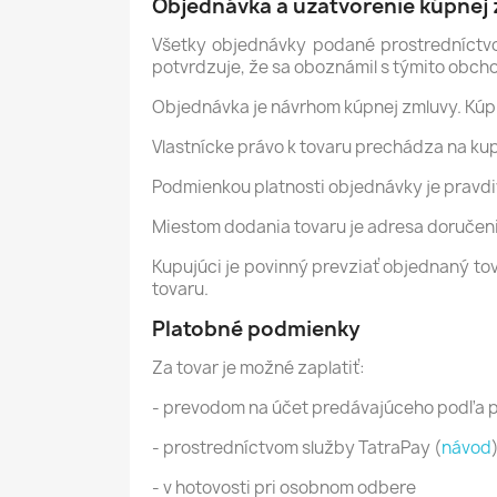
Objednávka a uzatvorenie kúpnej
Všetky objednávky podané prostredníctvo
potvrdzuje, že sa oboznámil s týmito obch
Objednávka je návrhom kúpnej zmluvy. Kúp
Vlastnícke právo k tovaru prechádza na kup
Podmienkou platnosti objednávky je pravdi
Miestom dodania tovaru je adresa doručen
Kupujúci je povinný prevziať objednaný to
tovaru.
Platobné podmienky
Za tovar je možné zaplatiť:
- prevodom na účet predávajúceho podľa 
- prostredníctvom služby TatraPay (
návod
- v hotovosti pri osobnom odbere