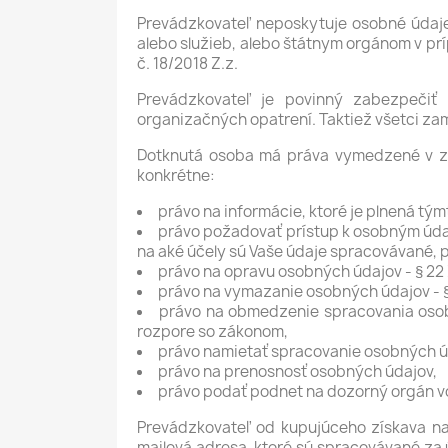
Prevádzkovateľ neposkytuje osobné údaje
alebo služieb, alebo štátnym orgánom v pr
č. 18/2018 Z.z.
Prevádzkovateľ je povinný zabezpečiť
organizačných opatrení. Taktiež všetci za
Dotknutá osoba má práva vymedzené v zmys
konkrétne:
právo na informácie, ktoré je plnená 
právo požadovať prístup k osobným úda
na aké účely sú Vaše údaje spracovávané, 
právo na opravu osobných údajov - § 22
právo na vymazanie osobných údajov - §
právo na obmedzenie spracovania osobn
rozpore so zákonom,
právo namietať spracovanie osobných úd
právo na prenosnosť osobných údajov,
právo podať podnet na dozorný orgán 
Prevádzkovateľ od kupujúceho získava nas
mailová adresa, ktoré sú spracovávané za