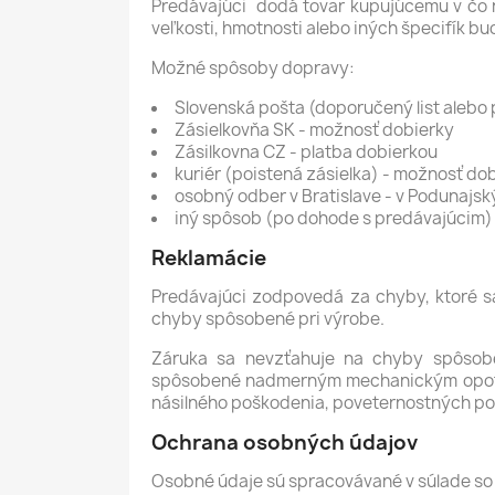
Predávajúci dodá tovar kupujúcemu v čo na
veľkosti, hmotnosti alebo iných špecifík 
Možné spôsoby dopravy:
Slovenská pošta (doporučený list alebo 
Zásielkovňa SK - možnosť dobierky
Zásilkovna CZ - platba dobierkou
kuriér (poistená zásielka) - možnosť do
osobný odber v Bratislave - v Podunajs
iný spôsob (po dohode s predávajúcim)
Reklamácie
Predávajúci zodpovedá za chyby, ktoré s
chyby spôsobené pri výrobe.
Záruka sa nevzťahuje na chyby spôsobe
spôsobené nadmerným mechanickým opotrebe
násilného poškodenia, poveternostných p
Ochrana osobných údajov
Osobné údaje sú spracovávané v súlade so 