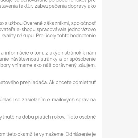
stavenia faktúr, zabezpečenia dopravy ako
 so službou Overené zákazníkmi, spoločnosť
kovateľa e-shopu spracovávala jednorázovo
kvality nákupu. Pre účely tohto hodnotenie
 a informácie o tom, z akých stránok k nám
anie návštevnosti stránky a prispôsobenie
súbory vnímame ako náš oprávnený záujem.
netového prehliadača. Ak chcete odmietnuť
hlasil so zasielaním e-mailových správ na
tnuté na dobu piatich rokov. Tieto osobné
om tieto okamžite vymažeme. Odhlásenie je