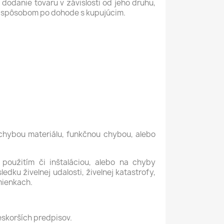
dodanie tovaru v závislosti od jeho druhu,
ým spôsobom po dohode s kupujúcim.
chybou materiálu, funkčnou chybou, alebo
oužitím či inštaláciou, alebo na chyby
u živelnej udalosti, živelnej katastrofy,
mienkach.
eskorších predpisov.