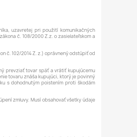
íka, uzavretej pri použití komunikačných
zákona č. 108/2000 Z.z. o zasielateľskom a
on č. 102/2014 Z. z.) oprávnený odstúpiť od
ý prevziať tovar späť a vrátiť kupujúcemu
nie tovaru znáša kupujúci, ktorý je povinný
lku s dohodnutým poistením proti škodám
úpení zmluvy. Musí obsahovať všetky údaje