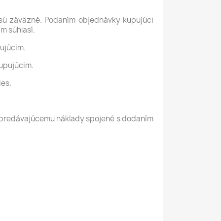
 sú záväzné. Podaním objednávky kupujúci
m súhlasí.
ujúcim.
kupujúcim.
ies.
iť predávajúcemu náklady spojené s dodaním