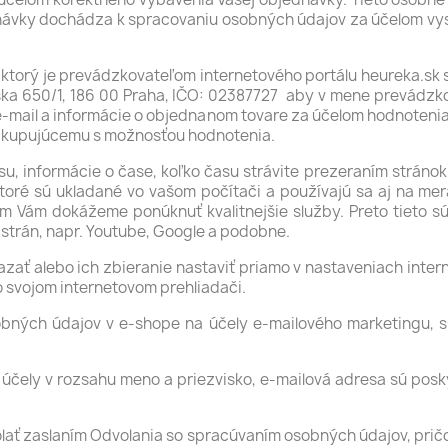
dnávky dochádza k spracovaniu osobných údajov za účelom vy
 ktorý je prevádzkovateľom internetového portálu heureka.sk
ínska 650/1, 186 00 Praha, IČO: 02387727 aby v mene prevádz
e-mail a informácie o objednanom tovare za účelom hodnotenia 
l kupujúcemu s možnosťou hodnotenia.
u, informácie o čase, koľko času strávite prezeraním stránok
ktoré sú ukladané vo vašom počítači a používajú sa aj na mer
m Vám dokážeme ponúknuť kvalitnejšie služby. Preto tieto 
 strán, napr. Youtube, Google a podobne.
zať alebo ich zbieranie nastaviť priamo v nastaveniach inter
vo svojom internetovom prehliadači.
obných údajov v e-shope na účely e-mailového marketingu, sú
účely v rozsahu meno a priezvisko, e-mailová adresa sú posky
olať zaslaním Odvolania so spracúvaním osobných údajov, prič