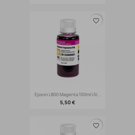
favorite_border
Epson L800 Magenta 100ml UV...
5,50 €
favorite_border