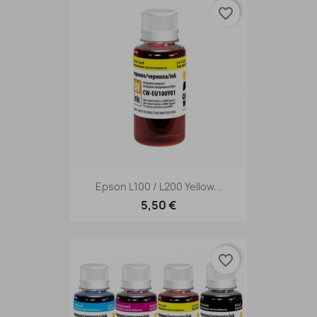
favorite_border
Epson L100 / L200 Yellow...
5,50 €
favorite_border