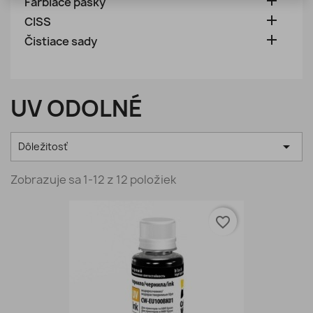

Farbiace pásky

CISS

Čistiace sady
UV ODOLNÉ

Dôležitosť
Zobrazuje sa 1-12 z 12 položiek
favorite_border