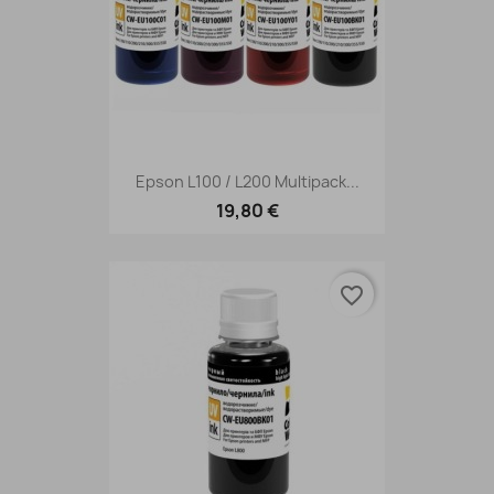
Epson L100 / L200 Multipack...
19,80 €
favorite_border