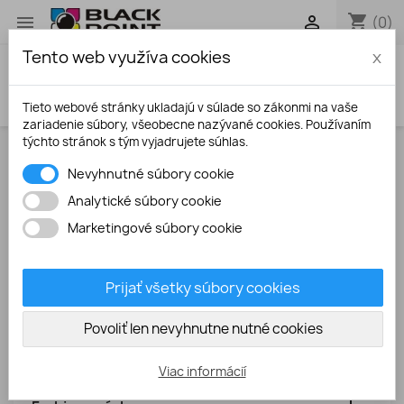
shopping_cart


(0)
Tento web využíva cookies
x
search
Tieto webové stránky ukladajú v súlade so zákonmi na vaše
zariadenie súbory, všeobecne nazývané cookies. Používaním
týchto stránok s tým vyjadrujete súhlas.
Úvodná stránka
Atramenty
UV odolné
Nevyhnutné súbory cookie
Analytické súbory cookie
PRODUKTY
Marketingové súbory cookie

Atramenty

Atramentové kazety
Prijať všetky súbory cookies

Tonery

Povoliť len nevyhnutne nutné cookies
Fotopapiere

Plniace sady
Viac informácií

Faxové fólie (TTR)