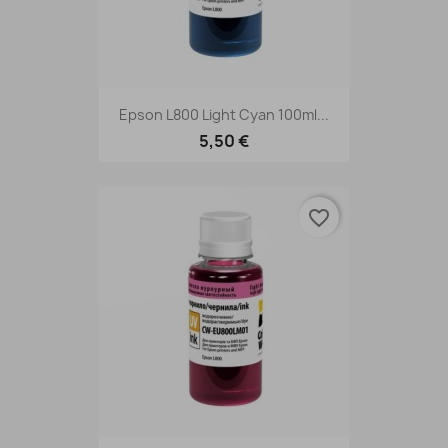
Epson L800 Light Cyan 100ml...
5,50 €
favorite_border