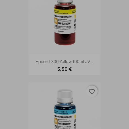
Epson L800 Yellow 100ml UV...
5,50 €
favorite_border