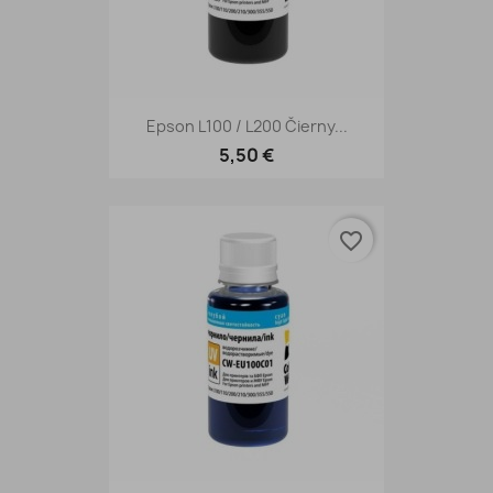
Epson L100 / L200 Čierny...
5,50 €
favorite_border