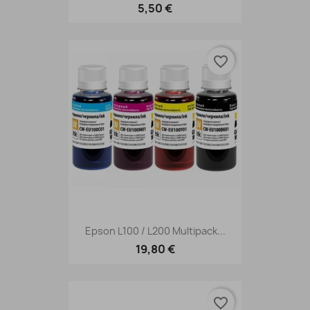
5,50 €
favorite_border
Epson L100 / L200 Multipack...
19,80 €
favorite_border