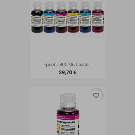
Epson L800 Multipack...
29,70 €
favorite_border