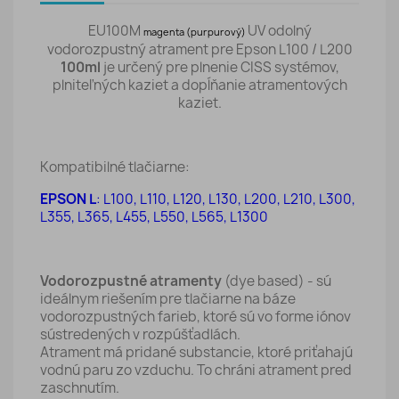
EU100M
UV odolný
magenta (purpurový)
vodorozpustný atrament pre Epson L100 / L200
100ml
je určený pre plnenie CISS systémov,
plniteľných kaziet a dopĺňanie atramentových
kaziet.
Kompatibilné tlačiarne:
EPSON L
:
L100, L110, L120, L130, L200, L210, L300,
L355, L365, L455, L550, L565, L1300
Vodorozpustné atramenty
(dye based) - sú
ideálnym riešením pre tlačiarne na báze
vodorozpustných farieb, ktoré sú vo forme iónov
sústredených v rozpúšťadlách.
Atrament má pridané substancie, ktoré priťahajú
vodnú paru zo vzduchu. To chráni atrament pred
zaschnutím.