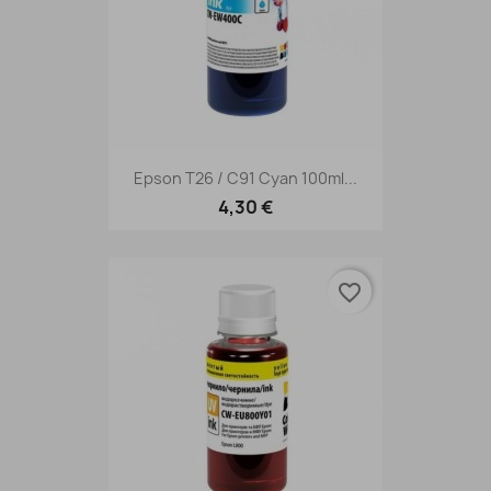
Epson T26 / C91 Cyan 100ml...
4,30 €
favorite_border