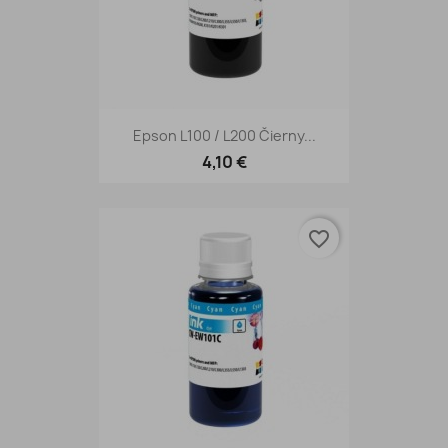
Epson L100 / L200 Čierny...
4,10 €
favorite_border