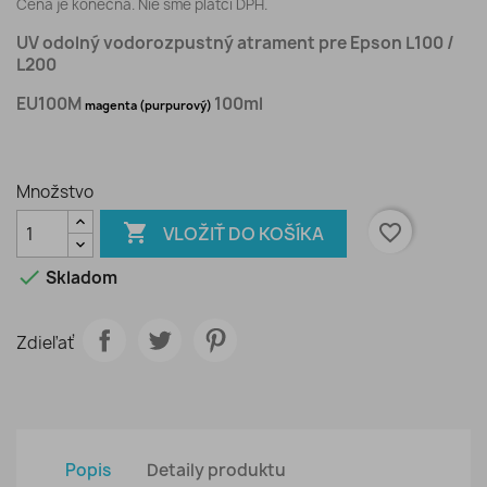
Cena je konečná. Nie sme platci DPH.
UV odolný vodorozpustný atrament pre Epson L100 /
L200
EU100M
100ml
magenta (purpurový)
Množstvo

favorite_border
VLOŽIŤ DO KOŠÍKA

Skladom
Zdieľať
Popis
Detaily produktu