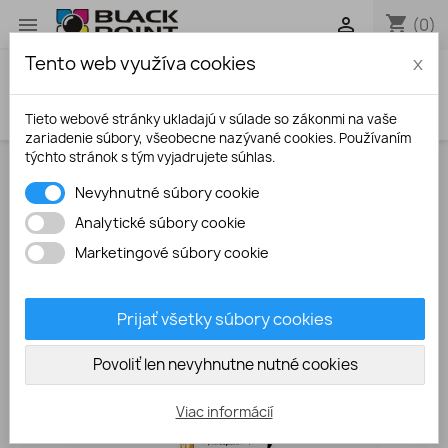
shopping_cart


(0)
Tento web využíva cookies
x
search
Tieto webové stránky ukladajú v súlade so zákonmi na vaše
zariadenie súbory, všeobecne nazývané cookies. Používaním
týchto stránok s tým vyjadrujete súhlas.
Úvodná stránka
Atramenty
Epson L100 / L200
Nevyhnutné súbory cookie
magenta 100ml UV odolný atrament
Analytické súbory cookie
Marketingové súbory cookie
Prijať všetky súbory cookies
Povoliť len nevyhnutne nutné cookies
Viac informácií