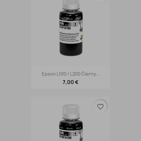
Epson L100 / L200 Čierny...
7,00 €
favorite_border