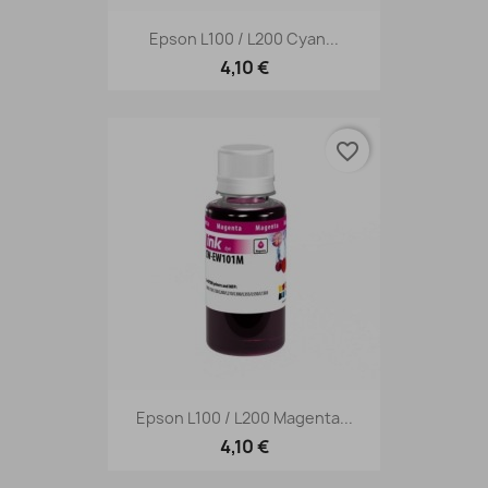
Epson L100 / L200 Cyan...
4,10 €
favorite_border
Epson L100 / L200 Magenta...
4,10 €