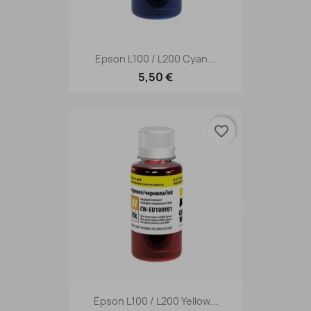
Epson L100 / L200 Cyan...
5,50 €
favorite_border
Epson L100 / L200 Yellow...