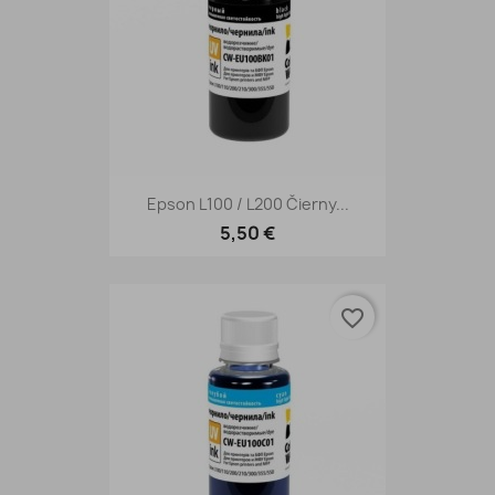
Epson L100 / L200 Čierny...
5,50 €
favorite_border