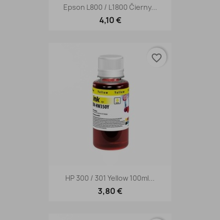
Epson L800 / L1800 Čierny...
4,10 €
favorite_border
HP 300 / 301 Yellow 100ml...
3,80 €