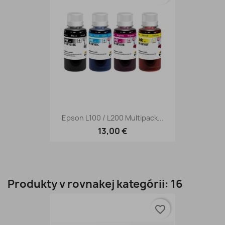
Epson L100 / L200 Multipack...
13,00 €
Produkty v rovnakej kategórii: 16
favorite_border