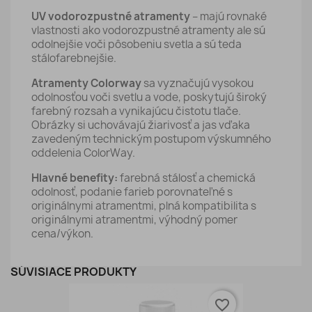
UV vodorozpustné atramenty
– majú rovnaké
vlastnosti ako vodorozpustné atramenty ale sú
odolnejšie voči pôsobeniu svetla a sú teda
stálofarebnejšie.
Atramenty Colorway
sa vyznačujú vysokou
odolnosťou voči svetlu a vode, poskytujú široký
farebný rozsah a vynikajúcu čistotu tlače.
Obrázky si uchovávajú žiarivosť a jas vďaka
zavedeným technickým postupom výskumného
oddelenia ColorWay.
Hlavné benefity:
farebná stálosť a chemická
odolnosť, podanie farieb porovnateľné s
originálnymi atramentmi, plná kompatibilita s
originálnymi atramentmi, výhodný pomer
cena/výkon.
SÚVISIACE PRODUKTY
favorite_border