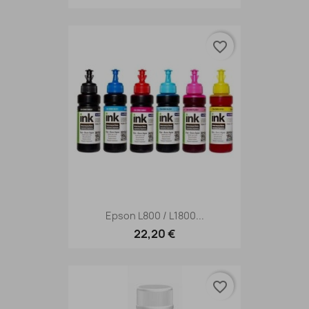
favorite_border
Epson L800 / L1800...
22,20 €
favorite_border