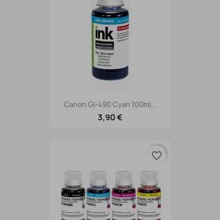
Canon GI-490 Cyan 100ml...
3,90 €
favorite_border