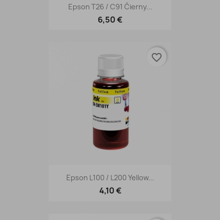
Epson T26 / C91 Čierny...
6,50 €
favorite_border
Epson L100 / L200 Yellow...
4,10 €