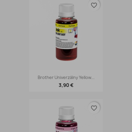
favorite_border
Brother Univerzálny Yellow...
3,90 €
favorite_border