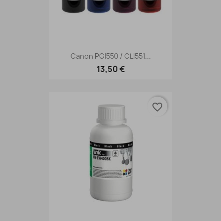
Canon PGI550 / CLI551...
13,50 €
favorite_border