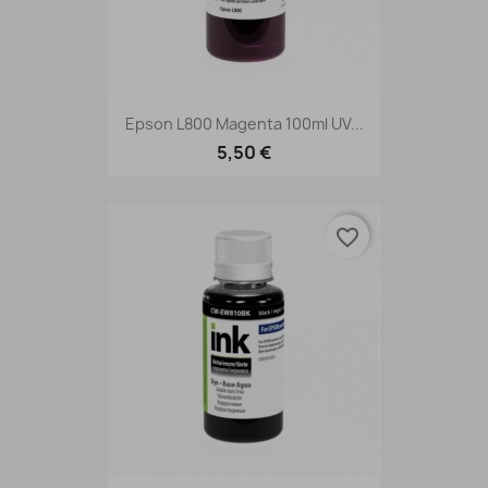
Epson L800 Magenta 100ml UV...
5,50 €
favorite_border