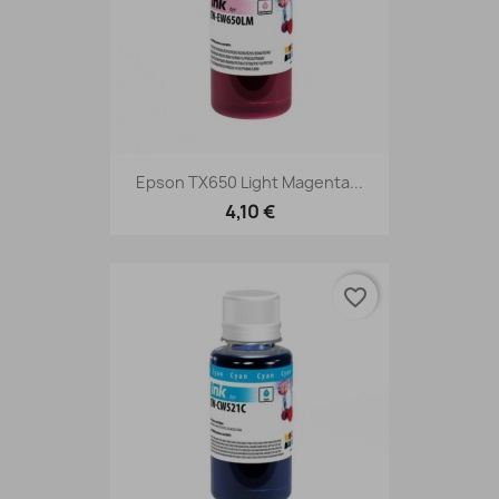
Epson TX650 Light Magenta...
4,10 €
favorite_border