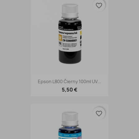
favorite_border
Epson L800 Čierny 100ml UV...
5,50 €
favorite_border