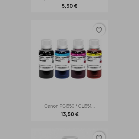
5,50 €
favorite_border
Canon PGI550 / CLI551...
13,50 €
favorite_border