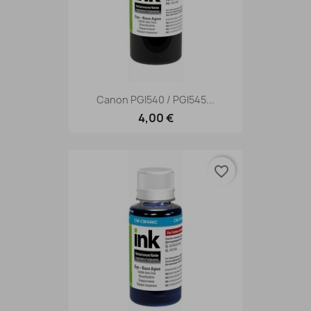
Canon PGI540 / PGI545...
4,00 €
favorite_border