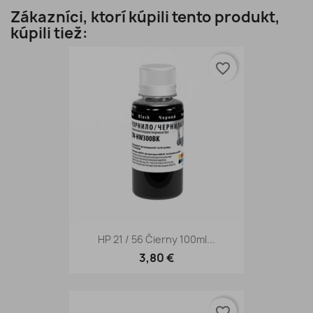
Zákazníci, ktorí kúpili tento produkt,
kúpili tiež:
favorite_border
HP 21 / 56 Čierny 100ml...
3,80 €
favorite_border