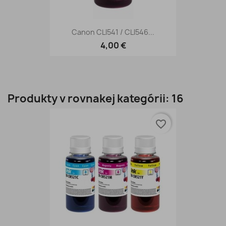
Canon CLI541 / CLI546...
4,00 €
Produkty v rovnakej kategórii: 16
favorite_border