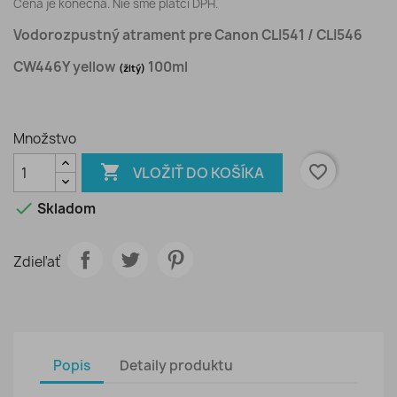
Cena je konečná. Nie sme platci DPH.
Vodorozpustný atrament pre Canon CLI541 / CLI546
CW446Y yellow
100ml
(žltý)
Množstvo

favorite_border
VLOŽIŤ DO KOŠÍKA

Skladom
Zdieľať
Popis
Detaily produktu