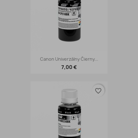
Canon Univerzálny Čierny...
7,00 €
favorite_border