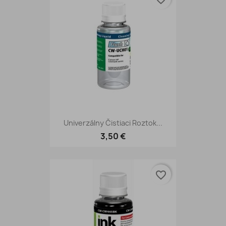
Univerzálny Čistiaci Roztok...
3,50 €
favorite_border