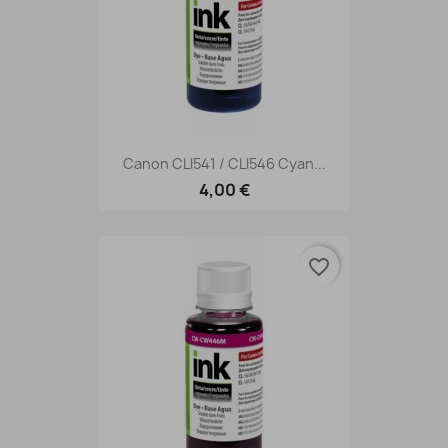
Canon CLI541 / CLI546 Cyan...
4,00 €
favorite_border