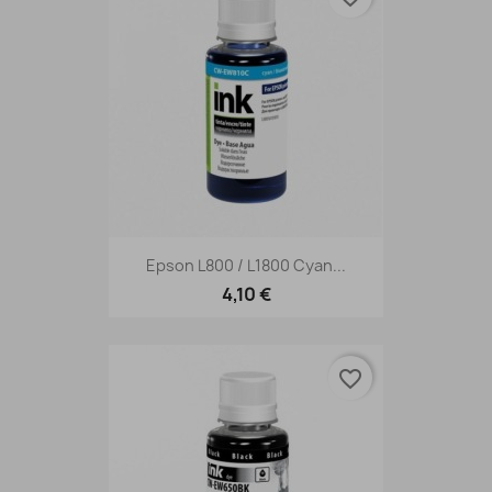
Epson L800 / L1800 Cyan...
4,10 €
favorite_border