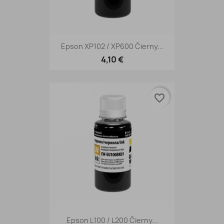
Epson XP102 / XP600 Čierny...
4,10 €
favorite_border
Epson L100 / L200 Čierny...