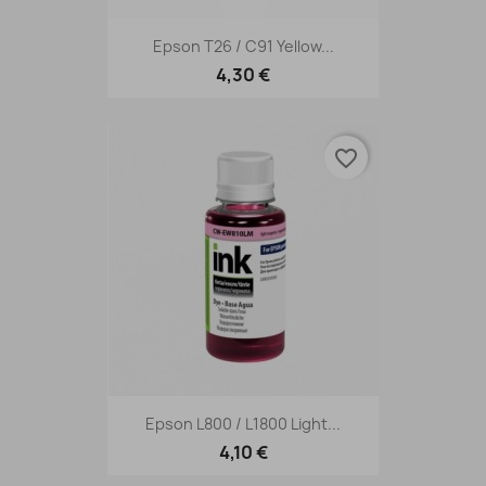
Epson T26 / C91 Yellow...
4,30 €
favorite_border
Epson L800 / L1800 Light...
4,10 €