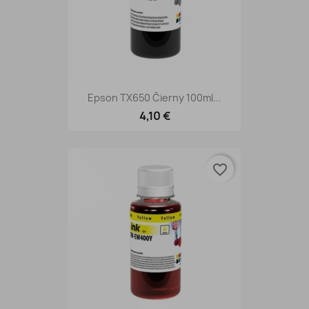
Epson TX650 Čierny 100ml...
4,10 €
favorite_border