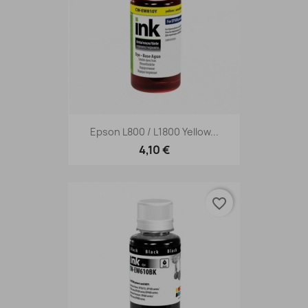
Epson L800 / L1800 Yellow...
4,10 €
favorite_border