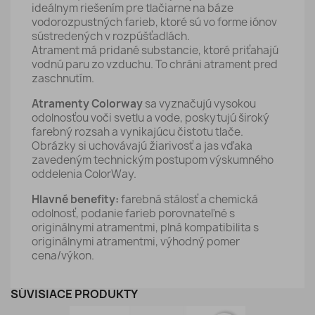
ideálnym riešením pre tlačiarne na báze
vodorozpustných farieb, ktoré sú vo forme iónov
sústredených v rozpúšťadlách.
Atrament má pridané substancie, ktoré priťahajú
vodnú paru zo vzduchu. To chráni atrament pred
zaschnutím.
Atramenty Colorway
sa vyznačujú vysokou
odolnosťou voči svetlu a vode, poskytujú široký
farebný rozsah a vynikajúcu čistotu tlače.
Obrázky si uchovávajú žiarivosť a jas vďaka
zavedeným technickým postupom výskumného
oddelenia ColorWay.
Hlavné benefity:
farebná stálosť a chemická
odolnosť, podanie farieb porovnateľné s
originálnymi atramentmi, plná kompatibilita s
originálnymi atramentmi, výhodný pomer
cena/výkon.
SÚVISIACE PRODUKTY