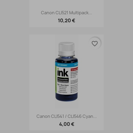
Canon CLI521 Multipack...
10,20 €
favorite_border
Canon CLI541 / CLI546 Cyan...
4,00 €