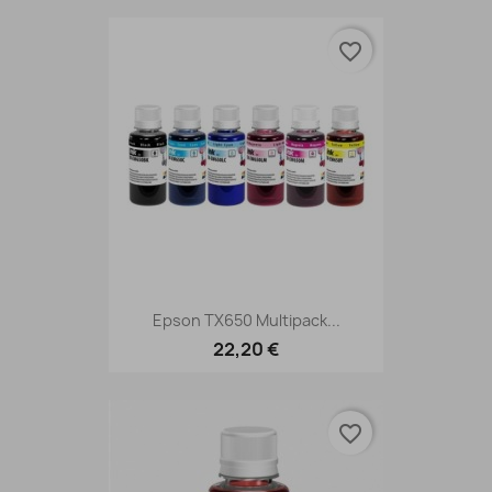
favorite_border
Epson TX650 Multipack...
22,20 €
favorite_border