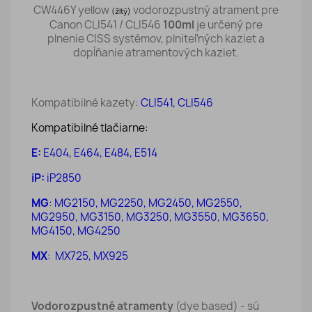
CW446Y yellow
vodorozpustný atrament pre
(žltý)
Canon CLI541 / CLI546
100ml
je určený pre
plnenie CISS systémov, plniteľných kaziet a
dopĺňanie atramentových kaziet.
Kompatibilné kazety:
CLI541, CLI546
Kompatibilné tlačiarne:
E:
E404, E464, E484, E514
iP:
iP2850
MG
: MG2150, MG2250, MG2450,
MG
2550,
MG2950, MG3150, MG3250, MG3550, MG3650,
MG4150
,
MG42
50
MX
:
MX
725,
MX
925
Vodorozpustné atramenty
(dye based) - sú