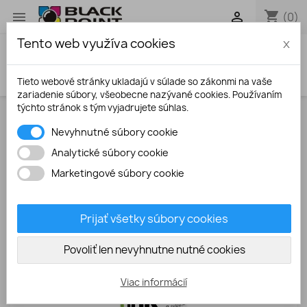
shopping_cart


(0)
Tento web využíva cookies
x
search
Tieto webové stránky ukladajú v súlade so zákonmi na vaše
zariadenie súbory, všeobecne nazývané cookies. Používaním
týchto stránok s tým vyjadrujete súhlas.
Úvodná stránka
Atramenty
Canon CLI541 /
Nevyhnutné súbory cookie
CLI546 yellow 100ml vodorozpustný atrament
Analytické súbory cookie
Marketingové súbory cookie
Prijať všetky súbory cookies
Povoliť len nevyhnutne nutné cookies
Viac informácií