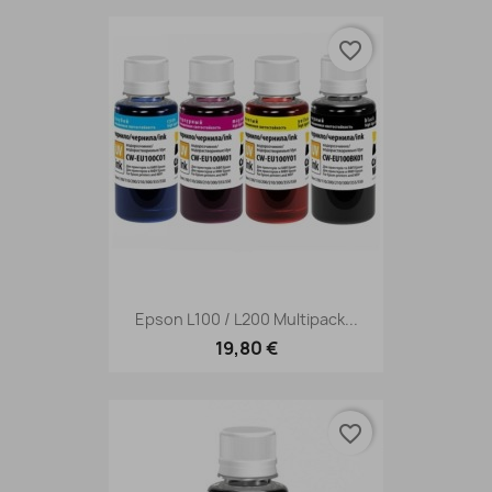
favorite_border
Epson L100 / L200 Multipack...
19,80 €
favorite_border