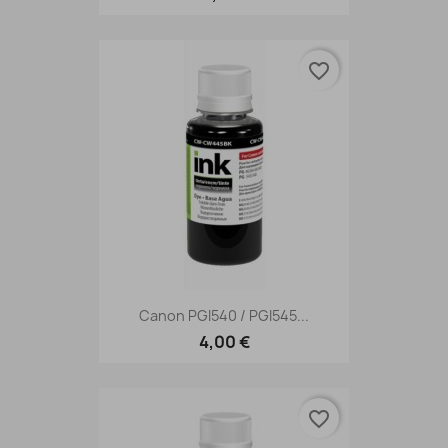
favorite_border
Canon PGI540 / PGI545...
4,00 €
favorite_border