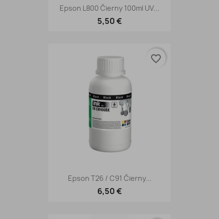
Epson L800 Čierny 100ml UV...
5,50 €
favorite_border
Epson T26 / C91 Čierny...
6,50 €