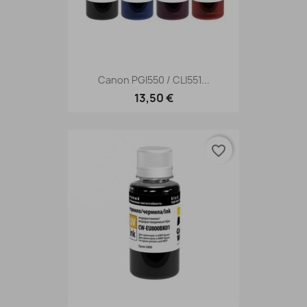
Canon PGI550 / CLI551...
13,50 €
favorite_border