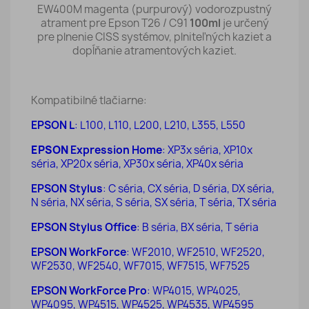
EW400M magenta (purpurový) vodorozpustný
atrament pre Epson T26 / C91
100ml
je určený
pre plnenie CISS systémov, plniteľných kaziet a
dopĺňanie atramentových kaziet.
Kompatibilné tlačiarne:
EPSON L
:
L100, L110, L200, L210, L355, L550
EPSON
Expression Home
: XP3x
séria
, XP10x
séria
, XP20x
séria
, XP30x
séria
, XP40x séria
EPSON
Stylus
: C
séria,
CX
séria
, D
séria,
DX
séria
,
N
séria,
NX
séria
, S
séria,
SX
séria,
T
séria,
TX
séria
EPSON
Stylus Office
:
B
séria
, BX
séria
,
T
séria
EPSON
WorkForce
: WF2010, WF2510, WF2520,
WF2530, WF2540, WF7015, WF7515, WF7525
EPSON
WorkForce Pro
: WP4015, WP4025,
WP4095, WP4515, WP4525, WP4535, WP4595