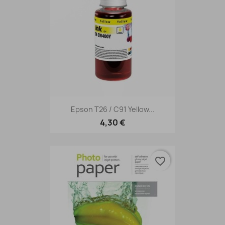
Epson T26 / C91 Yellow...
4,30 €
favorite_border