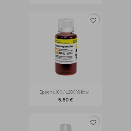
favorite_border
Epson L100 / L200 Yellow...
5,50 €
favorite_border