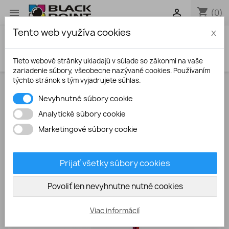
shopping_cart


(0)
Tento web využíva cookies
x
search
Tieto webové stránky ukladajú v súlade so zákonmi na vaše
zariadenie súbory, všeobecne nazývané cookies. Používaním
týchto stránok s tým vyjadrujete súhlas.
Úvodná stránka
Atramenty
Epson T26 / C91
Nevyhnutné súbory cookie
magenta 100ml vodorozpustný atrament
Analytické súbory cookie
Marketingové súbory cookie
Prijať všetky súbory cookies
Povoliť len nevyhnutne nutné cookies
Viac informácií