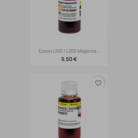
Epson L100 / L200 Magenta...
5,50 €
favorite_border