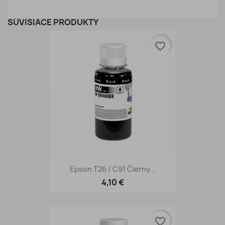
SÚVISIACE PRODUKTY
favorite_border
Epson T26 / C91 Čierny...
4,10 €
favorite_border