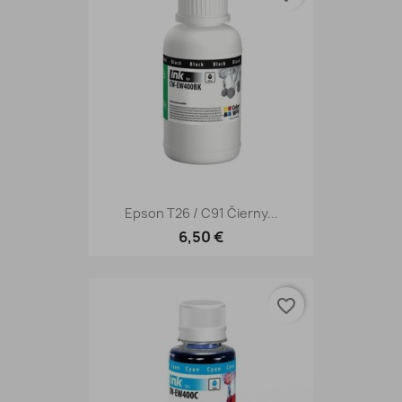
Epson T26 / C91 Čierny...
6,50 €
favorite_border