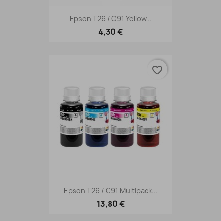
Epson T26 / C91 Yellow...
4,30 €
favorite_border
Epson T26 / C91 Multipack...
13,80 €