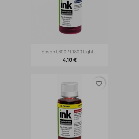
Epson L800 / L1800 Light...
4,10 €
favorite_border