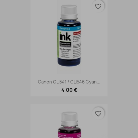
favorite_border
Canon CLI541 / CLI546 Cyan...
4,00 €
favorite_border