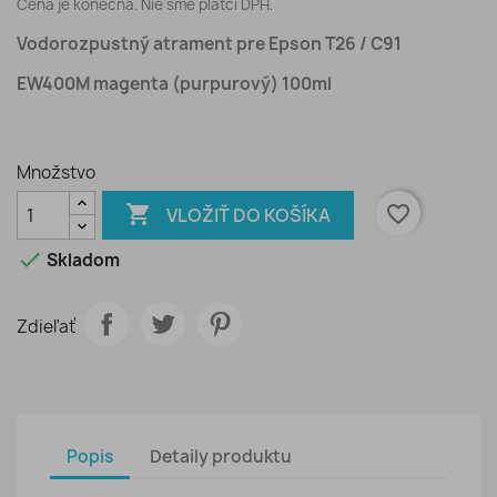
Cena je konečná. Nie sme platci DPH.
Vodorozpustný atrament pre Epson T26 / C91
EW400M magenta (purpurový) 100ml
Množstvo

favorite_border
VLOŽIŤ DO KOŠÍKA

Skladom
Zdieľať
Popis
Detaily produktu