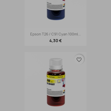
Epson T26 / C91 Cyan 100ml...
4,30 €
favorite_border