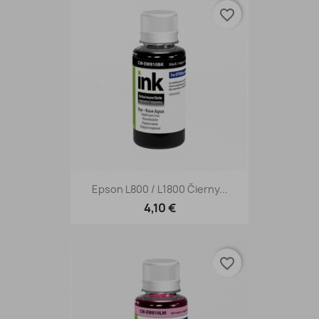
favorite_border
Epson L800 / L1800 Čierny...
4,10 €
favorite_border