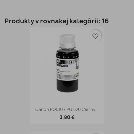
Produkty v rovnakej kategórii: 16
favorite_border
Canon PG510 / PGI520 Čierny...
3,80 €