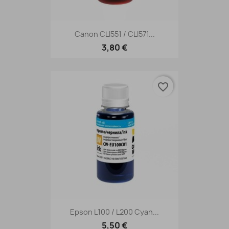
Canon CLI551 / CLI571...
3,80 €
favorite_border
Epson L100 / L200 Cyan...
5,50 €