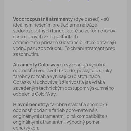
Vodorozpustné atramenty
(dye based) - sú
ideálnym riešením pre tlačiarne na báze
vodorozpustných farieb, ktoré sú vo forme iónov
sústredených v rozpúšťadlách.
Atrament má pridané substancie, ktoré priťahajú
vodnú paru zo vzduchu. To chráni atrament pred
zaschnutím.
Atramenty Colorway
sa vyznačujú vysokou
odolnosťou voči svetlu a vode, poskytujú široký
farebný rozsah a vynikajúcu čistotu tlače.
Obrázky si uchovávajú žiarivosť a jas vďaka
zavedeným technickým postupom výskumného
oddelenia ColorWay.
Hlavné benefity:
farebná stálosť a chemická
odolnosť, podanie farieb porovnateľné s
originálnymi atramentmi, plná kompatibilita s
originálnymi atramentmi, výhodný pomer
cena/výkon.