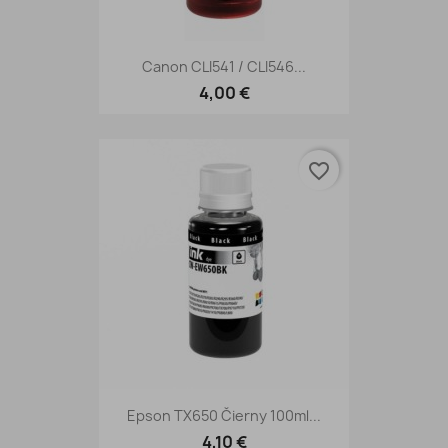
Canon CLI541 / CLI546...
4,00 €
favorite_border
Epson TX650 Čierny 100ml...
4,10 €