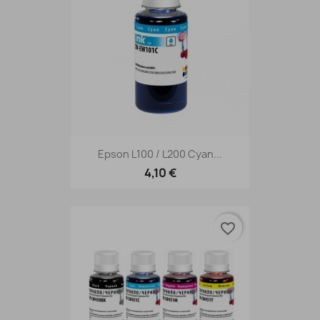
Epson L100 / L200 Cyan...
4,10 €
favorite_border