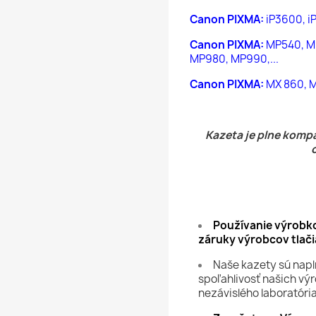
Canon PIXMA:
iP3600, iP
Canon PIXMA:
MP540, M
MP980, MP990,...
Canon PIXMA:
MX 860, M
Kazeta je plne kompa
Používanie výrobko
záruky výrobcov tlači
Naše kazety sú napl
spoľahlivosť našich vý
nezávislého laboratóri