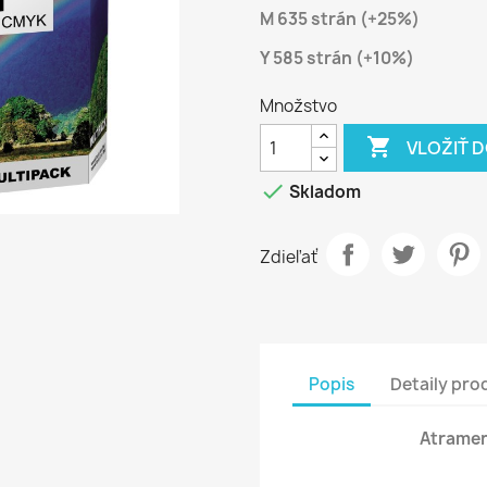
M 635 strán (+25%)
Y 585 strán (+10%)
Množstvo

VLOŽIŤ 

Skladom
Zdieľať
Popis
Detaily pro
Atramen