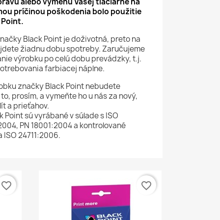
ravu alebo výmenu Vašej tlačiarne na
mou príčinou poškodenia bolo použitie
 Point.
načky Black Point je doživotná, preto na
jdete žiadnu dobu spotreby. Zaručujeme
nie výrobku po celú dobu prevádzky, t.j.
potrebovania farbiacej náplne.
obku značky Black Point nebudete
to, prosím, a vymeňte ho u nás za nový,
t a prieťahov.
k Point sú vyrábané v súlade s ISO
2004, PN 18001:2004 a kontrolované
a ISO 24711:2006.
favorite_border
favorite_border