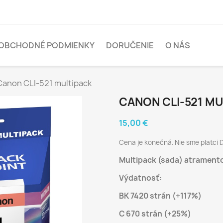
OBCHODNÉ PODMIENKY
DORUČENIE
O NÁS
Canon CLI-521 multipack
CANON CLI-521 M
15,00 €
Cena je konečná. Nie sme platci 
Multipack (sada) atramento
Výdatnosť:
BK 7420 strán (+117%)
C 670 strán (+25%)