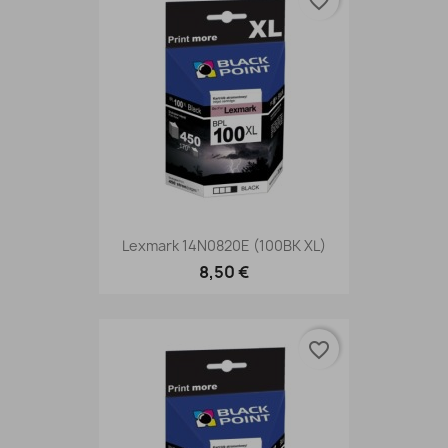
favorite_border
Lexmark 14N0820E (100BK XL)
8,50 €
favorite_border