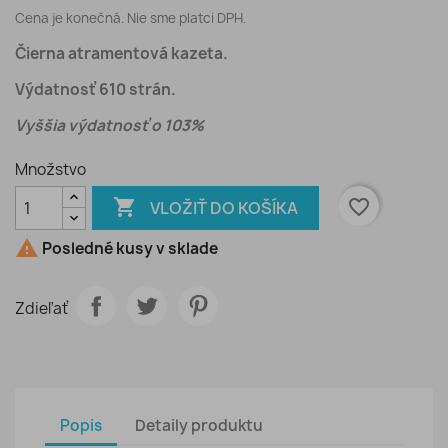
Cena je konečná. Nie sme platci DPH.
Čierna atramentová kazeta.
Výdatnosť 610 strán.
Vyššia výdatnosť o 103%
Množstvo

favorite_border
VLOŽIŤ DO KOŠÍKA

Posledné kusy v sklade
Zdieľať
Popis
Detaily produktu