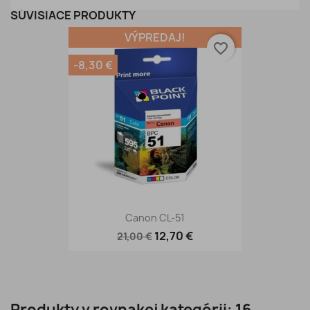
SÚVISIACE PRODUKTY
VÝPREDAJ!
favorite_border
-8,30 €
Canon CL-51
12,70 €
21,00 €
Produkty v rovnakej kategórii: 16