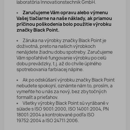
laboratória Innovationstechnik GmbH.
Zaručujeme Vám opravu alebo výmenu
Vašej tlačiarne na naše náklady, ak priamou
príčinou poškodenia bolo použitie výrobku
značky Black Point.
Záruka na výrobky značky Black Point je
doživotná, preto na našich výrobkoch
nenájdete žiadnu dobu spotreby. Zaručujeme
Vám spoľahlivé fungovanie výrobku po celú
dobu prevádzky, t.j. až do chvíle úplného
spotrebovania farbiacej náplne.
Ak po odskúšaní výrobku značky Black Point
nebudete spokojní, oznámte nám to, prosím, a
vymeňte ho u nás za nový, bez zbytočných
formalít a prieťahov.
Všetky výrobky Black Point sú vyrábané v
súlade s ISO 9001:2000, ISO 14001:2004, PN
18001:2004 a kontrolované podľa ISO
19752:2004 a ISO 24711:2006.