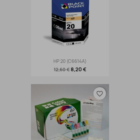
HP 20 (C6614A)
8,20 €
12,60 €
favorite_border