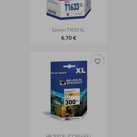
Epson T1633 XL
6,70 €
favorite_border
HP 300 XL (CC644EE)