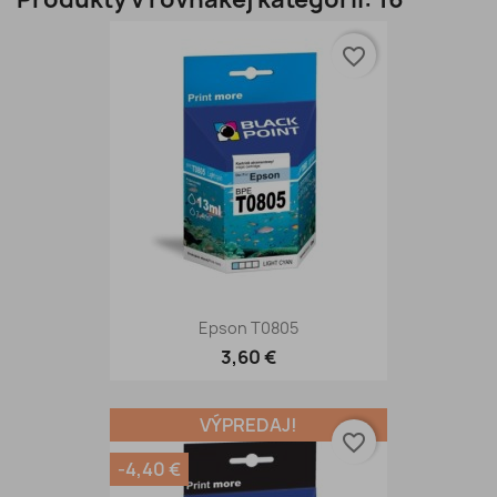
favorite_border
Epson T0805
3,60 €
VÝPREDAJ!
favorite_border
-4,40 €