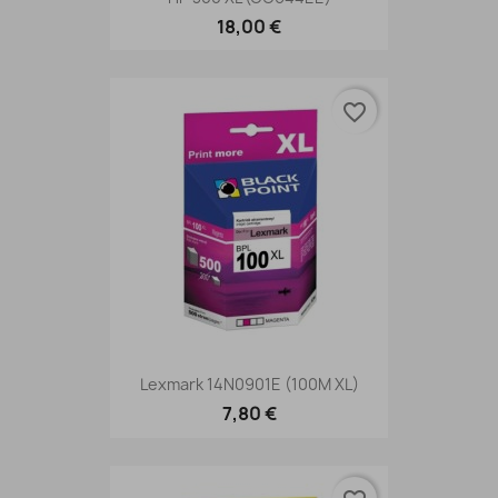
18,00 €
favorite_border
Lexmark 14N0901E (100M XL)
7,80 €