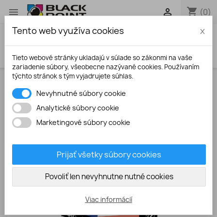
shopping_cart


(0)
Tento web využíva cookies
x
search
Tieto webové stránky ukladajú v súlade so zákonmi na vaše
zariadenie súbory, všeobecne nazývané cookies. Používaním
týchto stránok s tým vyjadrujete súhlas.
Úvodná stránka
Atramentové kazety
Canon PG-
Nevyhnutné súbory cookie
50
Analytické súbory cookie
VÝPREDAJ!
Marketingové súbory cookie
-7,50 €
Prijať všetky súbory cookies
Povoliť len nevyhnutne nutné cookies
Viac informácií