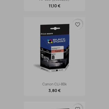
11,10 €
favorite_border
Canon CLI-8Bk
3,80 €