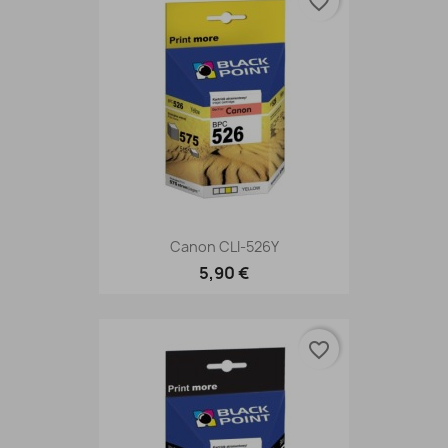
favorite_border
Canon CLI-526Y
5,90 €
favorite_border