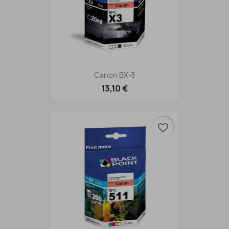
Canon BX-3
13,10 €
favorite_border