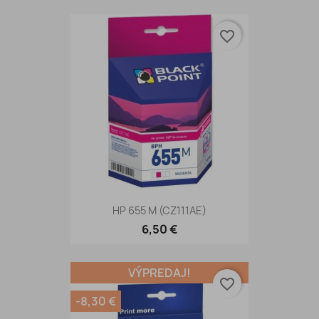
favorite_border
HP 655 M (CZ111AE)
6,50 €
VÝPREDAJ!
favorite_border
-8,30 €