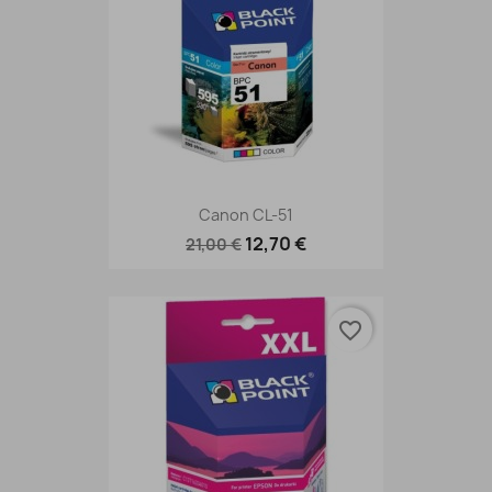
Canon CL-51
12,70 €
21,00 €
favorite_border