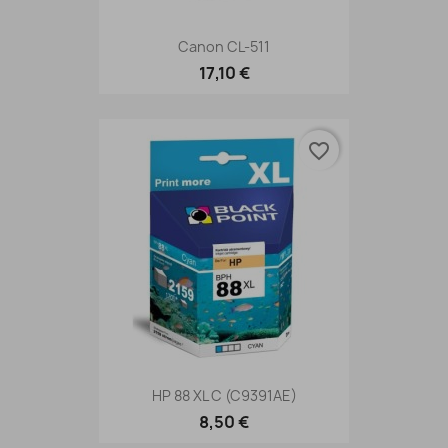
Canon CL-511
17,10 €
favorite_border
HP 88 XL C (C9391AE)
8,50 €