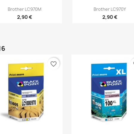
Rýchly náhľad
Rýchly náhľad


Brother LC970M
Brother LC970Y
2,90 €
2,90 €
16
favorite_border
fa