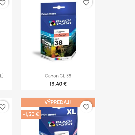
vorite_border
favorite_border
Rýchly náhľad

L)
Canon CL-38
13,40 €
VÝPREDAJ!
vorite_border
favorite_border
-1,50 €