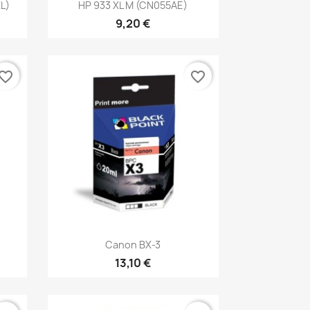
Rýchly náhľad

L)
HP 933 XL M (CN055AE)
9,20 €
vorite_border
favorite_border
Rýchly náhľad

Canon BX-3
13,10 €