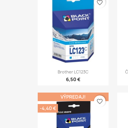
favorite_border
Rýchly náhľad

Brother LC123C
Č
6,50 €
VÝPREDAJ!
favorite_border
-4,40 €