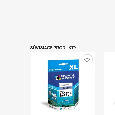
SÚVISIACE PRODUKTY
favorite_border