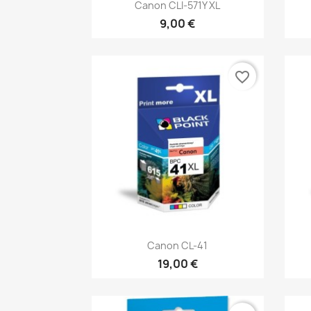
Rýchly náhľad

Canon CLI-571Y XL
9,00 €
favorite_border
Rýchly náhľad

Canon CL-41
19,00 €