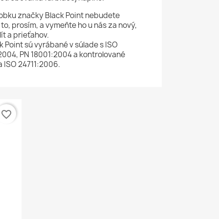
obku značky Black Point nebudete
to, prosím, a vymeňte ho u nás za nový,
t a prieťahov.
k Point sú vyrábané v súlade s ISO
2004, PN 18001:2004 a kontrolované
a ISO 24711:2006.
favorite_border