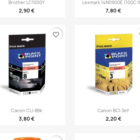
Rýchly náhľad
Rýchly náhľad


Brother LC1000Y
Lexmark 14N0900E (100C X
2,90 €
7,80 €
favorite_border
fa
Rýchly náhľad
Rýchly náhľad


Canon CLI-8Bk
Canon BCI-3eY
3,80 €
2,20 €