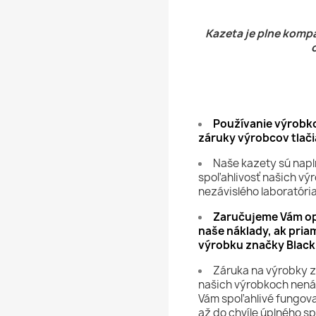
Kazeta je plne kompa
Používanie výrobko
záruky výrobcov tlači
Naše kazety sú napl
spoľahlivosť našich vý
nezávislého laboratóri
Zaručujeme Vám op
naše náklady, ak pria
výrobku značky Black
Záruka na výrobky z
našich výrobkoch nená
Vám spoľahlivé fungova
až do chvíle úplného s