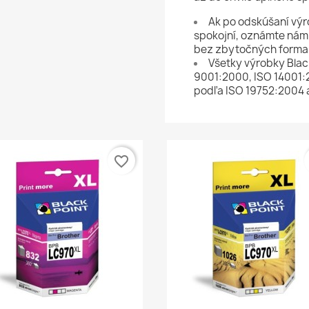
Ak po odskúšaní výr
spokojní, oznámte nám 
bez zbytočných formalí
Všetky výrobky Blac
9001:2000, ISO 14001:
podľa ISO 19752:2004 
favorite_border