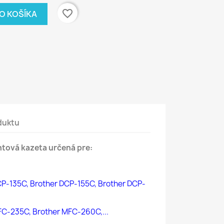
favorite_border
DO KOŠÍKA
duktu
tová kazeta určená pre:
P-135C, Brother DCP-155C, Brother DCP-
FC-235C, Brother MFC-260C,...