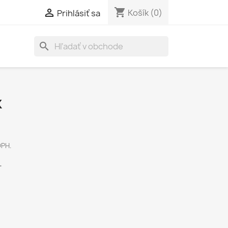
shopping_cart

Košík
(0)
Prihlásiť sa
search
K
DPH.
.
!