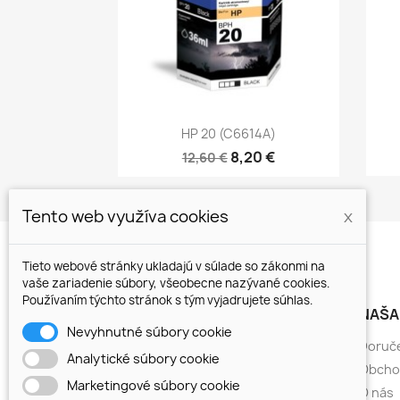
Rýchly náhľad

HP 20 (C6614A)
8,20 €
12,60 €
Tento web využíva cookies
x
Tieto webové stránky ukladajú v súlade so zákonmi na
vaše zariadenie súbory, všeobecne nazývané cookies.
Používaním týchto stránok s tým vyjadrujete súhlas.
PRODUKTY
NAŠA
Nevyhnutné súbory cookie
Atramentové kazety
Doruč
Analytické súbory cookie
Atramenty
Obcho
Marketingové súbory cookie
CISS
O nás