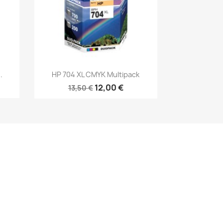
Rýchly náhľad

.
HP 704 XL CMYK Multipack
12,00 €
13,50 €