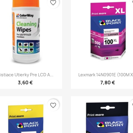
favorite_border
fa
Rýchly náhľad
Rýchly náhľad


istiace Utierky Pre LCD A...
Lexmark 14N0901E (100M X
3,60 €
7,80 €
favorite_border
fa