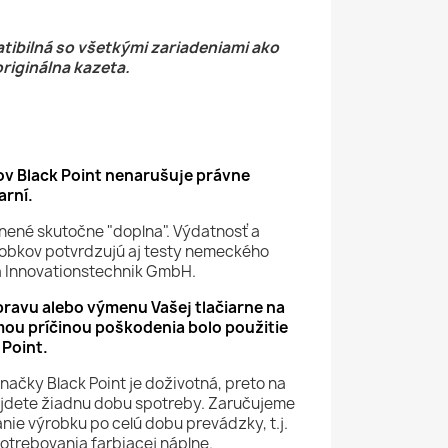
tibilná so všetkými zariadeniami ako
originálna kazeta.
v Black Point nenarušuje právne
arní.
nené skutočne "doplna". Výdatnosť a
robkov potvrdzujú aj testy nemeckého
a Innovationstechnik GmbH.
ravu alebo výmenu Vašej tlačiarne na
mou príčinou poškodenia bolo použitie
 Point.
načky Black Point je doživotná, preto na
jdete žiadnu dobu spotreby. Zaručujeme
nie výrobku po celú dobu prevádzky, t.j.
potrebovania farbiacej náplne.