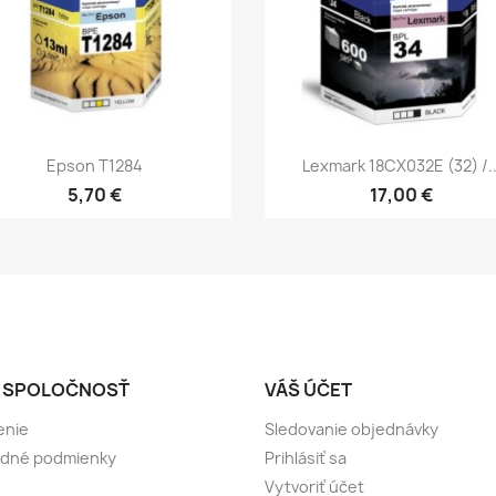
Rýchly náhľad
Rýchly náhľad


Epson T1284
Lexmark 18CX032E (32) /..
5,70 €
17,00 €
 SPOLOČNOSŤ
VÁŠ ÚČET
enie
Sledovanie objednávky
dné podmienky
Prihlásiť sa
Vytvoriť účet