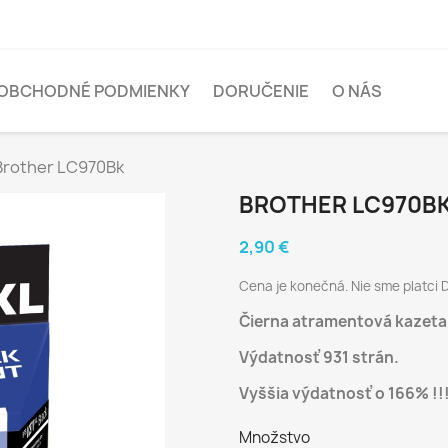
OBCHODNÉ PODMIENKY
DORUČENIE
O NÁS
Brother LC970Bk
BROTHER LC970B
2,90 €
Cena je konečná. Nie sme platci 
Čierna atramentová kazeta
Výdatnosť 931 strán.
Vyššia výdatnosť o 166% !!
Množstvo