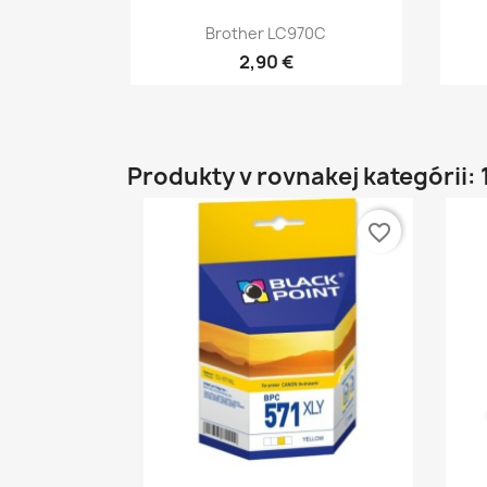
Rýchly náhľad

Brother LC970C
2,90 €
Produkty v rovnakej kategórii: 
favorite_border