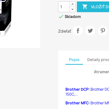

VLOŽIŤ 

Skladom
Zdieľať
Popis
Detaily pro
Atramen
Brother DCP:
Brother DC
150C,...
Brother MFC:
Brother M