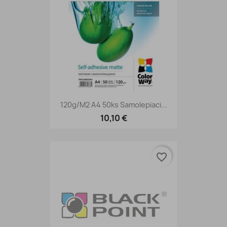
120g/m2 A4 50ks Samolepiaci...
10,10 €
favorite_border