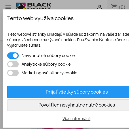
shopping_cart


(0)
Tento web využíva cookies
search
Tieto webové stránky ukladajú v súlade so zákonmi na vaše zariad
súbory, všeobecne nazývané cookies. Používaním týchto stránok s
vyjadrujete súhlas.
Úvodná stránka
Fotopapiere
255g/m2 A4 50 ks
Nevyhnutné súbory cookie
mikroporézny super lesklý fotopapier
Analytické súbory cookie
Marketingové súbory cookie
Prijať všetky súbory cookies
Povoliť len nevyhnutne nutné cookies
Viac informácií