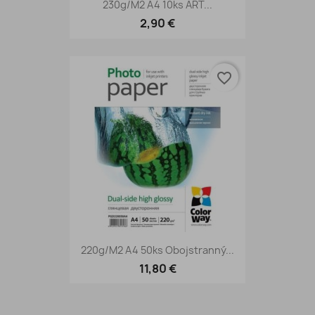
230g/m2 A4 10ks ART...
2,90 €
favorite_border
220g/m2 A4 50ks Obojstranný...
11,80 €