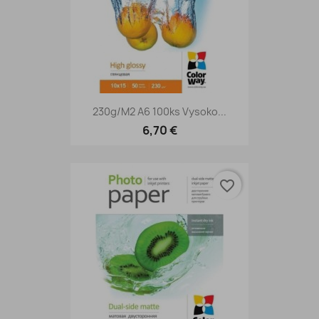
230g/m2 A6 100ks Vysoko...
6,70 €
favorite_border