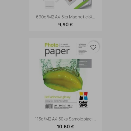
690g/m2 A4 5ks Magnetický...
9,90 €
favorite_border
115g/m2 A4 50ks Samolepiaci...
10,60 €