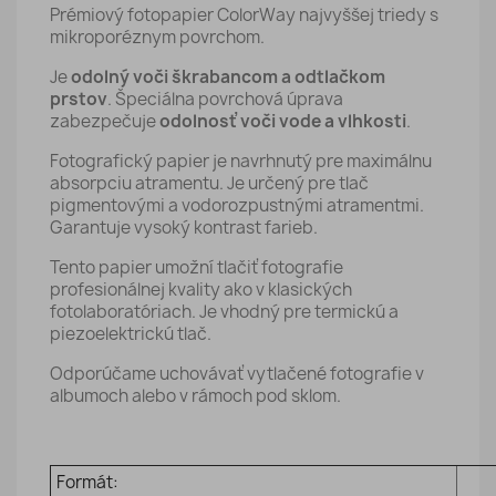
Prémiový fotopapier ColorWay najvyššej triedy s
mikroporéznym povrchom.
Je
odolný voči škrabancom a odtlačkom
prstov
. Špeciálna povrchová úprava
zabezpečuje
odolnosť voči vode a vlhkosti
.
Fotografický papier je navrhnutý pre maximálnu
absorpciu atramentu. Je určený pre tlač
pigmentovými a vodorozpustnými atramentmi.
Garantuje vysoký kontrast farieb.
Tento papier umožní tlačiť fotografie
profesionálnej kvality ako v klasických
fotolaboratóriach. Je vhodný pre termickú a
piezoelektrickú tlač.
Odporúčame uchovávať vytlačené fotografie v
albumoch alebo v rámoch pod sklom.
Formát: