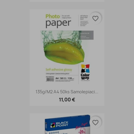
favorite_border
135g/m2 A4 50ks Samolepiaci...
11,00 €
favorite_border