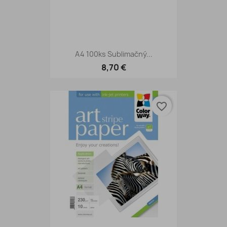
A4 100ks Sublimačný...
8,70 €
favorite_border