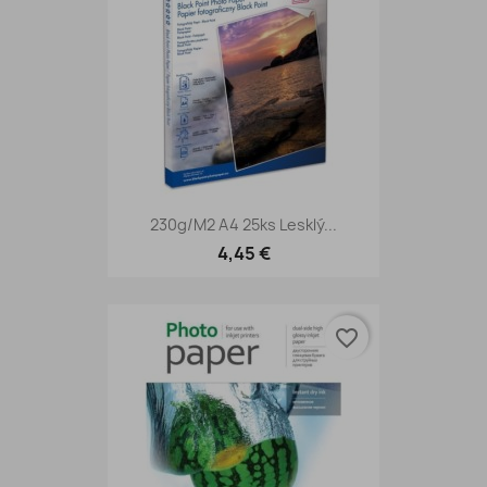
230g/m2 A4 25ks Lesklý...
4,45 €
favorite_border