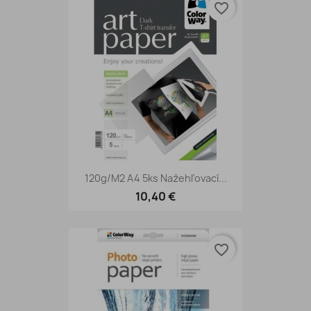
favorite_border
120g/m2 A4 5ks Nažehľovací...
10,40 €
favorite_border