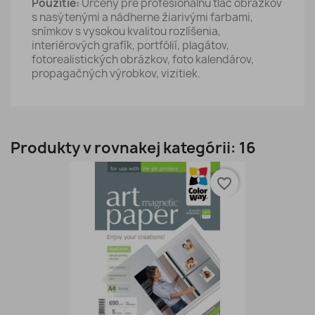
Použitie:
Určený pre profesionálnu tlač obrázkov
s nasýtenými a nádherne žiarivými farbami,
snímkov s vysokou kvalitou rozlíšenia,
interiérových grafík, portfólií, plagátov,
fotorealistických obrázkov, foto kalendárov,
propagačných výrobkov, vizitiek.
Produkty v rovnakej kategórii: 16
favorite_border