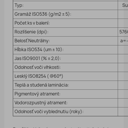
Typ:
Su
Gramáž ISO536 (g/m2 ± 5):
Počet ks v balení:
Rozlíšenie (dpi):
576
Belosť Neutrálny:
а=-
Hĺbka ISO534 (um ± 10):
Jas ISO9001 (% ± 2,0):
Odolnosť voči vlhkosti:
Lesklý ISO8254 ( @60°)
Teplá a studená laminácia:
Pigmentový atrament:
Vodorozpustný atrament:
Odolnosť voči vyblednutiu (roky):