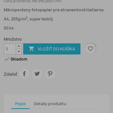
Cena je konečná. Nie sme platci DPH.
Mikroporézny fotopapier pre atramentové tlačiarne.
2
A4, 255g/m
, super lesklý,
50 ks
Množstvo

favorite_border
VLOŽIŤ DO KOŠÍKA

Skladom
Zdieľať
Popis
Detaily produktu