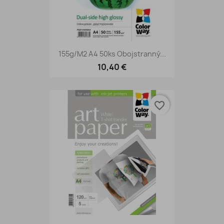
155g/m2 A4 50ks Obojstranný...
10,40 €
favorite_border