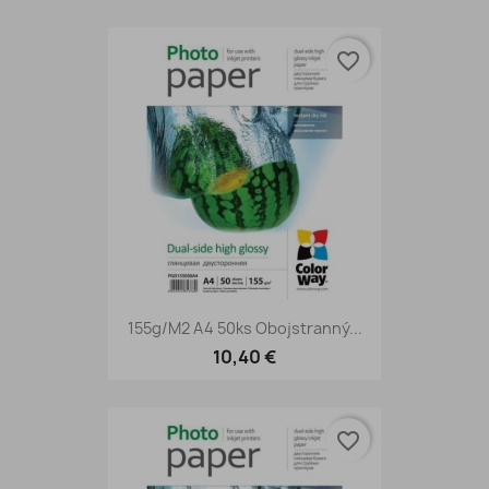
favorite_border
155g/m2 A4 50ks Obojstranný...
10,40 €
favorite_border