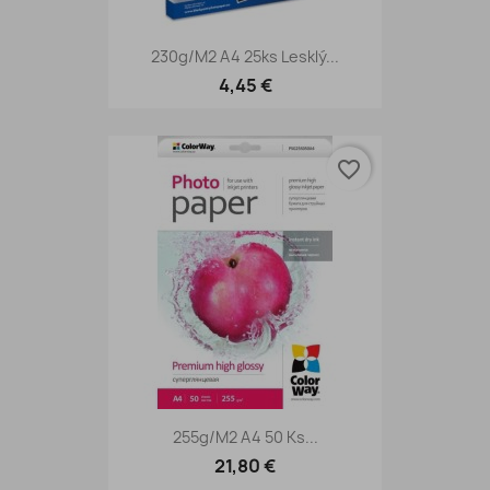
230g/m2 A4 25ks Lesklý...
4,45 €
favorite_border
255g/m2 A4 50 Ks...
21,80 €