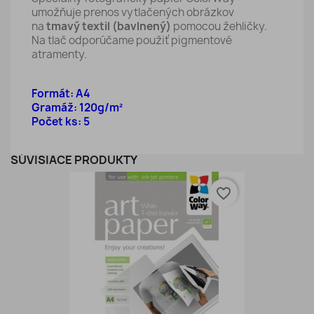
umožňuje prenos vytlačených obrázkov
na
tmavý textil (bavlnený)
pomocou žehličky.
Na tlač odporúčame použiť pigmentové
atramenty.
Formát: A4
Gramáž: 120g/m²
Počet ks: 5
SÚVISIACE PRODUKTY
favorite_border