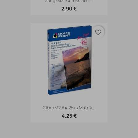
230g/m2 A4 10ks ART...
2,90 €
favorite_border
210g/m2 A4 25ks Matný...
4,25 €