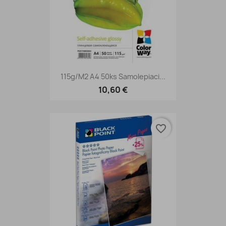
115g/m2 A4 50ks Samolepiaci...
10,60 €
favorite_border