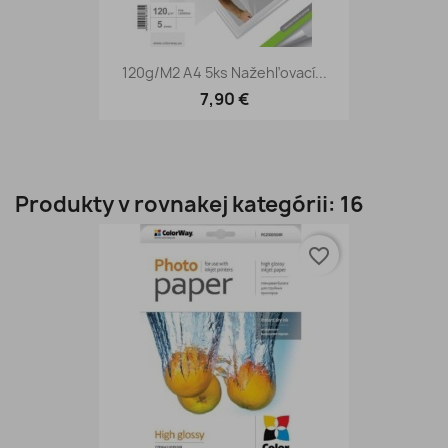
120g/m2 A4 5ks Nažehľovací...
7,90 €
Produkty v rovnakej kategórii: 16
favorite_border