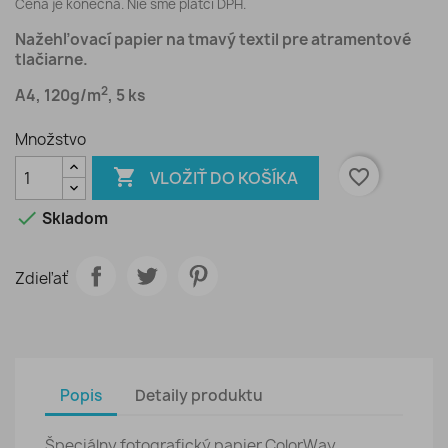
Cena je konečná. Nie sme platci DPH.
Nažehľovací papier na tmavý textil pre atramentové
tlačiarne.
2
A4, 120g/m
, 5 ks
Množstvo

favorite_border
VLOŽIŤ DO KOŠÍKA

Skladom
Zdieľať
Popis
Detaily produktu
Špeciálny fotografický papier ColorWay