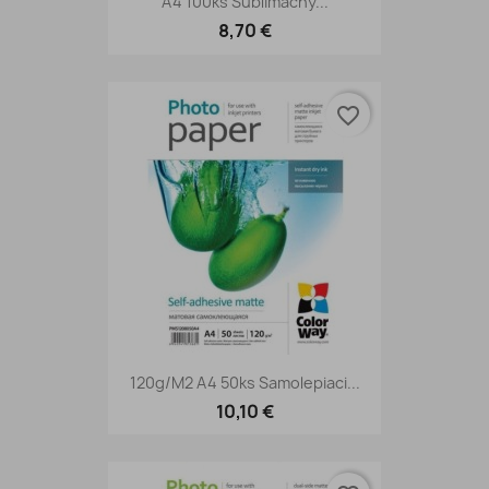
A4 100ks Sublimačný...
8,70 €
favorite_border
120g/m2 A4 50ks Samolepiaci...
10,10 €