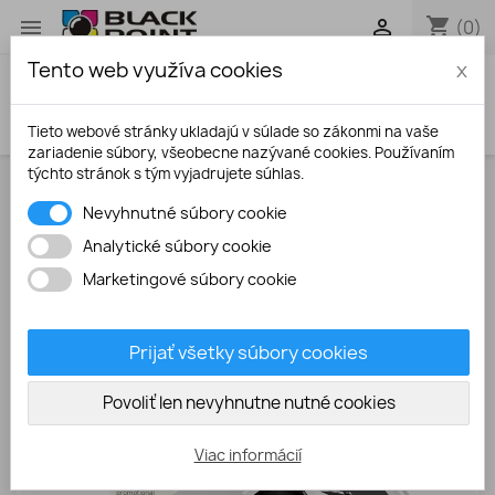
shopping_cart


(0)
Tento web využíva cookies
x
search
Tieto webové stránky ukladajú v súlade so zákonmi na vaše
zariadenie súbory, všeobecne nazývané cookies. Používaním
týchto stránok s tým vyjadrujete súhlas.
Úvodná stránka
Fotopapiere
120g/m2 A4 5ks
Nevyhnutné súbory cookie
nažehľovací papier na tmavý textil
Analytické súbory cookie
Marketingové súbory cookie
Prijať všetky súbory cookies
Povoliť len nevyhnutne nutné cookies
Viac informácií