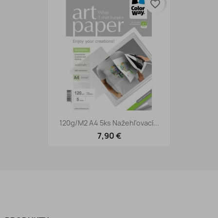
favorite_border
120g/m2 A4 5ks Nažehľovací...
7,90 €