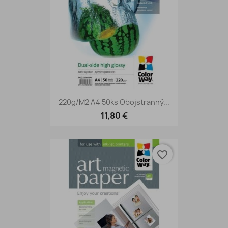
220g/m2 A4 50ks Obojstranný...
11,80 €
favorite_border