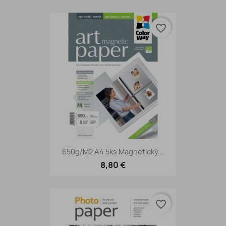
favorite_border
650g/m2 A4 5ks Magnetický...
8,80 €
favorite_border