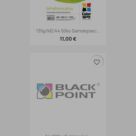
135g/m2 A4 50ks Samolepiaci...
11,00 €
favorite_border