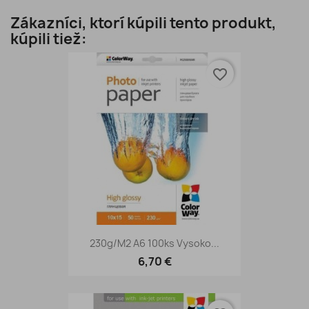
Zákazníci, ktorí kúpili tento produkt,
kúpili tiež:
favorite_border
230g/m2 A6 100ks Vysoko...
6,70 €