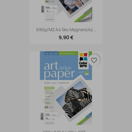
690g/m2 A4 5ks Magnetický...
9,90 €
favorite_border